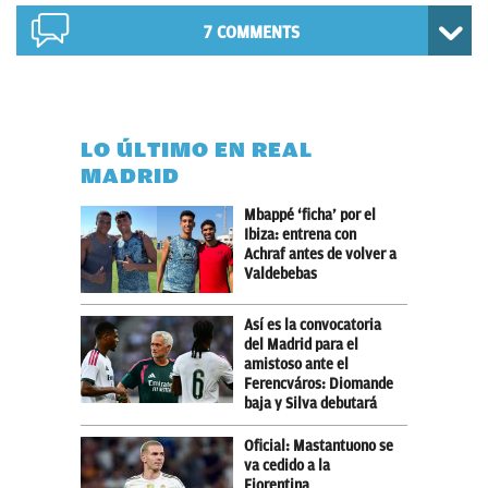
7 COMMENTS
LO ÚLTIMO EN REAL
MADRID
Mbappé ‘ficha’ por el
Ibiza: entrena con
Achraf antes de volver a
Valdebebas
Así es la convocatoria
del Madrid para el
amistoso ante el
Ferencváros: Diomande
baja y Silva debutará
Oficial: Mastantuono se
va cedido a la
Fiorentina