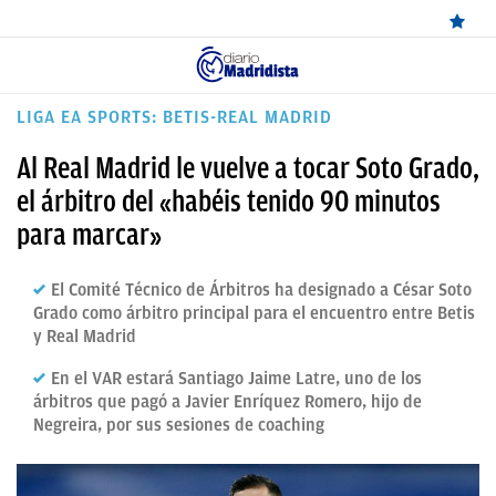
ÚLTIMAS
LIGA EA SPORTS: BETIS-REAL MADRID
NOTICIAS
Al Real Madrid le vuelve a tocar Soto Grado,
REAL
el árbitro del «habéis tenido 90 minutos
para marcar»
MADRID
BALONCESTO
El Comité Técnico de Árbitros ha designado a César Soto
Grado como árbitro principal para el encuentro entre Betis
CANTERA
y Real Madrid
FICHAJES
En el VAR estará Santiago Jaime Latre, uno de los
árbitros que pagó a Javier Enríquez Romero, hijo de
DIRECTO
Negreira, por sus sesiones de coaching
FEMENINO
PAPARAZZI