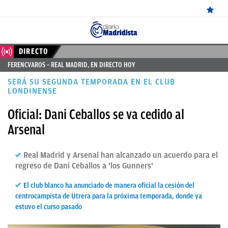
ÚLTIMAS
DIRECTO
FERENCVAROS – REAL MADRID, EN DIRECTO HOY
NOTICIAS
SERÁ SU SEGUNDA TEMPORADA EN EL CLUB
REAL
LONDINENSE
MADRID
Oficial: Dani Ceballos se va cedido al
Arsenal
BALONCESTO
CANTERA
Real Madrid y Arsenal han alcanzado un acuerdo para el
regreso de Dani Ceballos a 'los Gunners'
FICHAJES
DIRECTO
El club blanco ha anunciado de manera oficial la cesión del
centrocampista de Utrera para la próxima temporada, donde ya
FEMENINO
estuvo el curso pasado
PAPARAZZI