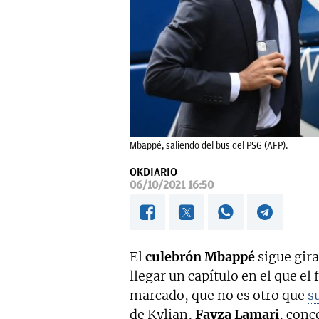
Mbappé, saliendo del bus del PSG (AFP).
OKDIARIO
06/10/2021 16:50
El
culebrón Mbappé
sigue gir
llegar un capítulo en el que el 
marcado, que no es otro que
s
de Kylian,
Fayza Lamari
, conc