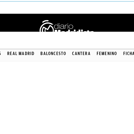
S
REAL MADRID
BALONCESTO
CANTERA
FEMENINO
FICH