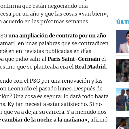
e confirma que están negociando una
cesa por un año y que las cosas «van bien»,
un acuerdo en las próximas semanas.
ÚLT
 PSG
una ampliación de contrato por un año
Lamari, en unas palabras que se contradicen
pé en entrevistas publicadas en días
a que pidió salir al
Paris Saint-Germain
el
estino que se planteaba era el
Real Madrid
.
ndo con el PSG por una renovación y las
 con Leonardo el pasado lunes. Después de
ión? Una cosa es segura: lo dará todo hasta
s. Kylian necesita estar satisfecho. Si no
ir que va a dejar su carrera. Y a menudo nos
 cambiar de la noche a la mañana
», afirmó