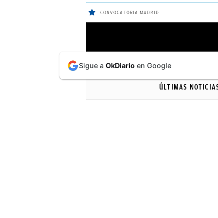
CONVOCATORIA MADRID
ÚLTIMAS
Sigue a
OkDiario
en Google
NOTICIAS
ÚLTIMAS NOTICIA
REAL
MADRID
BALONCESTO
CANTERA
FICHAJES
DIRECTO
FEMENINO