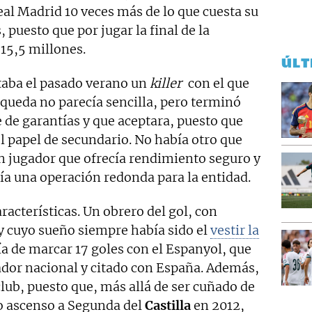
Real Madrid 10 veces más de lo que cuesta su
 puesto que por jugar la final de la
15,5 millones.
ÚLT
taba el pasado verano un
killer
con el que
squeda no parecía sencilla, pero terminó
e de garantías y que aceptara, puesto que
l papel de secundario. No había otro que
Un jugador que ofrecía rendimiento seguro y
nía una operación redonda para la entidad.
racterísticas. Un obrero del gol, con
y cuyo sueño siempre había sido el
vestir la
ía de marcar 17 goles con el Espanyol, que
ador nacional y citado con España. Además,
club, puesto que, más allá de ser cuñado de
mo ascenso a Segunda del
Castilla
en 2012,