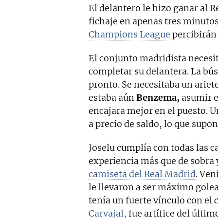
El delantero le hizo ganar al 
fichaje en apenas tres minutos,
Champions League
percibirán 
El conjunto madridista necesi
completar su delantera. La bú
pronto. Se necesitaba un ariet
estaba aún
Benzema,
asumir e
encajara mejor en el puesto. 
a precio de saldo, lo que supo
Joselu cumplía con todas las ca
experiencia más que de sobra 
camiseta del Real Madrid
. Ven
le llevaron a ser máximo gole
tenía un fuerte vínculo con el 
Carvajal,
fue artífice del últi