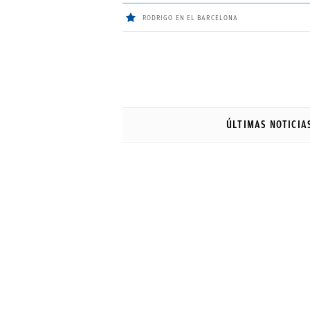
RODRIGO EN EL BARCELONA
ÚLTIMAS
NOTICIAS
ÚLTIMAS NOTICIA
REAL
MADRID
BALONCESTO
CANTERA
FICHAJES
DIRECTO
FEMENINO