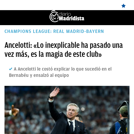
ÚLTIMAS
CHAMPIONS LEAGUE: REAL MADRID-BAYERN
NOTICIAS
Ancelotti: «Lo inexplicable ha pasado una
vez más, es la magia de este club»
REAL
MADRID
A Ancelotti le costó explicar lo que sucedió en el
BALONCESTO
Bernabéu y ensalzó al equipo
CANTERA
FICHAJES
DIRECTO
FEMENINO
PAPARAZZI