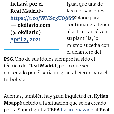
fichará por el
igual que una de
Real Madrid»
las motivaciones
de
Zidane
para
https://t.co/WMSc3UQ6SS
continuar era tener
— okdiario.com
al astro francés en
(@okdiario)
su plantilla, lo
April 2, 2021
mismo sucedía con
el delantero del
PSG
. Uno de sus ídolos siempre ha sido el
técnico del
Real Madrid
, por lo que ser
entrenado por él sería un gran aliciente para el
futbolista.
Además, también hay gran inquietud en
Kylian
Mbappé
debido a la situación que se ha creado
por la Superliga. La
UEFA
ha amenazado
al
Real