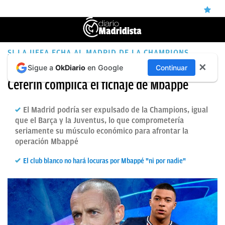
ÚLTIMAS
SI LA UEFA ECHA AL MADRID DE LA CHAMPIONS
PODRÍA QUEDARSE EN PARÍS
✕
Sigue a
OkDiario
en Google
Continuar
NOTICIAS
Ceferin complica el fichaje de Mbappé
REAL
MADRID
El Madrid podría ser expulsado de la Champions, igual
que el Barça y la Juventus, lo que comprometería
BALONCESTO
seriamente su músculo económico para afrontar la
operación Mbappé
CANTERA
El club blanco no hará locuras por Mbappé "ni por nadie"
FICHAJES
DIRECTO
FEMENINO
PAPARAZZI