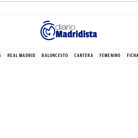
S
REAL MADRID
BALONCESTO
CANTERA
FEMENINO
FICH