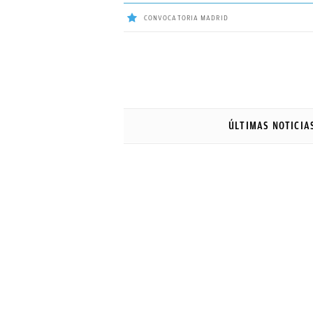
CONVOCATORIA MADRID
ÚLTIMAS
NOTICIAS
ÚLTIMAS NOTICIA
REAL
MADRID
BALONCESTO
CANTERA
FICHAJES
DIRECTO
FEMENINO