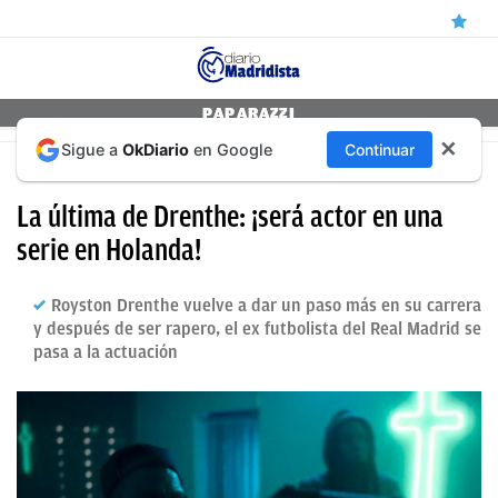
ÚLTIMAS
PAPARAZZI
✕
Sigue a
OkDiario
en Google
Continuar
NOTICIAS
SOBRE TRAFICANTES DE COCAÍNA
REAL
La última de Drenthe: ¡será actor en una
MADRID
serie en Holanda!
BALONCESTO
Royston Drenthe vuelve a dar un paso más en su carrera
CANTERA
y después de ser rapero, el ex futbolista del Real Madrid se
pasa a la actuación
FICHAJES
DIRECTO
FEMENINO
PAPARAZZI