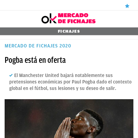
ÚLTIMAS
FICHAJES
NOTICIAS
MERCADO DE FICHAJES 2020
REAL
Pogba está en oferta
MADRID
El Manchester United bajará notablemente sus
BALONCESTO
pretensiones económicas por Paul Pogba dado el contexto
global en el fútbol, sus lesiones y su deseo de salir.
CANTERA
FICHAJES
DIRECTO
FEMENINO
PAPARAZZI