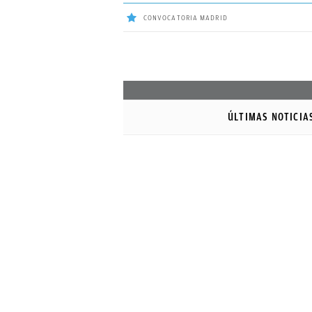
CONVOCATORIA MADRID
ÚLTIMAS
NOTICIAS
ÚLTIMAS NOTICIA
REAL
MADRID
BALONCESTO
CANTERA
FICHAJES
DIRECTO
FEMENINO