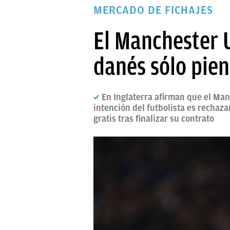
MERCADO DE FICHAJES
PAPARAZZI
OKDIARIO
El Manchester U
danés sólo pien
En Inglaterra afirman que el Man
intención del futbolista es rechaza
gratis tras finalizar su contrato