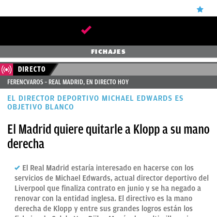
ÚLTIMAS
FICHAJES
NOTICIAS
DIRECTO
FERENCVAROS – REAL MADRID, EN DIRECTO HOY
REAL
EL DIRECTOR DEPORTIVO MICHAEL EDWARDS ES
MADRID
OBJETIVO BLANCO
BALONCESTO
El Madrid quiere quitarle a Klopp a su mano
CANTERA
derecha
FICHAJES
El Real Madrid estaría interesado en hacerse con los
DIRECTO
servicios de Michael Edwards, actual director deportivo del
Liverpool que finaliza contrato en junio y se ha negado a
FEMENINO
renovar con la entidad inglesa. El directivo es la mano
derecha de Klopp y entre sus grandes logros están los
PAPARAZZI