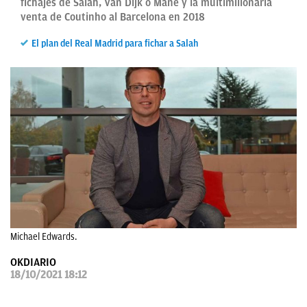
fichajes de Salah, Van Dijk o Mané y la multimillonaria
venta de Coutinho al Barcelona en 2018
OKDIARIO
El plan del Real Madrid para fichar a Salah
Michael Edwards.
OKDIARIO
18/10/2021 18:12