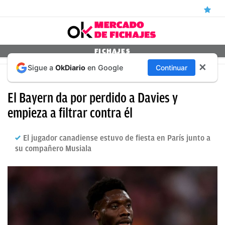
ÚLTIMAS
FICHAJES
✕
Sigue a
OkDiario
en Google
Continuar
NOTICIAS
MERCADO DE FICHAJES 2024
REAL
El Bayern da por perdido a Davies y
MADRID
empieza a filtrar contra él
BALONCESTO
El jugador canadiense estuvo de fiesta en París junto a
CANTERA
su compañero Musiala
FICHAJES
DIRECTO
FEMENINO
PAPARAZZI