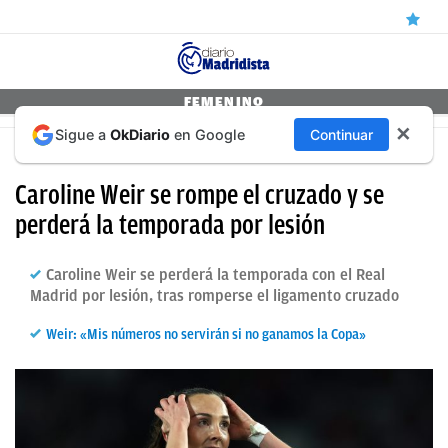
ÚLTIMAS
FEMENINO
✕
Sigue a
OkDiario
en Google
Continuar
NOTICIAS
DURANTE EL PARÓN DE SELECCIONES
REAL
Caroline Weir se rompe el cruzado y se
MADRID
perderá la temporada por lesión
BALONCESTO
Caroline Weir se perderá la temporada con el Real
CANTERA
Madrid por lesión, tras romperse el ligamento cruzado
FICHAJES
Weir: «Mis números no servirán si no ganamos la Copa»
DIRECTO
FEMENINO
PAPARAZZI