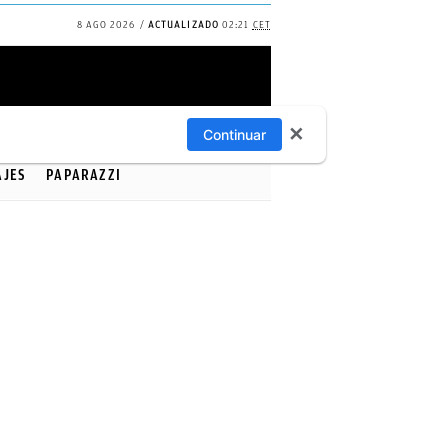
8 AGO 2026
ACTUALIZADO
02:21
CET
✕
Continuar
AJES
PAPARAZZI