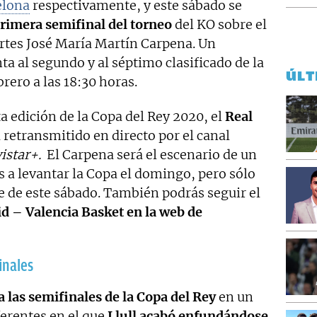
elona
respectivamente, y este sábado se
rimera semifinal del torneo
del KO sobre el
ortes José María Martín Carpena. Un
ta al segundo y al séptimo clasificado de la
ÚLT
rero a las 18:30 horas.
a edición de la Copa del Rey 2020, el
Real
 retransmitido en directo por el canal
istar+.
El Carpena será el escenario de un
os a levantar la Copa el domingo, pero sólo
e de este sábado. También podrás seguir el
d – Valencia Basket en la web de
inales
a las semifinales de la Copa del Rey
en un
ferentes en el que
Llull acabó enfundándose