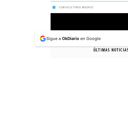
CONVOCATORIA MADRID
ÚLTIMAS
Sigue a
OkDiario
en Google
NOTICIAS
ÚLTIMAS NOTICIA
REAL
MADRID
BALONCESTO
CANTERA
FICHAJES
DIRECTO
FEMENINO