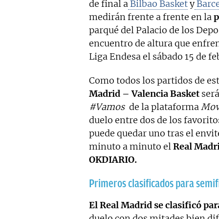
de final a
Bilbao Basket
y
Barc
medirán frente a frente en la
p
parqué del Palacio de los Dep
encuentro de altura que enfren
Liga Endesa el sábado 15 de feb
Como todos los partidos de est
Madrid – Valencia Basket
será
#Vamos
de la plataforma
Mov
duelo entre dos de los favorit
puede quedar uno tras el envit
minuto a minuto el
Real Madri
OKDIARIO.
Primeros clasificados para semif
El Real Madrid se clasificó par
duelo con dos mitades bien di