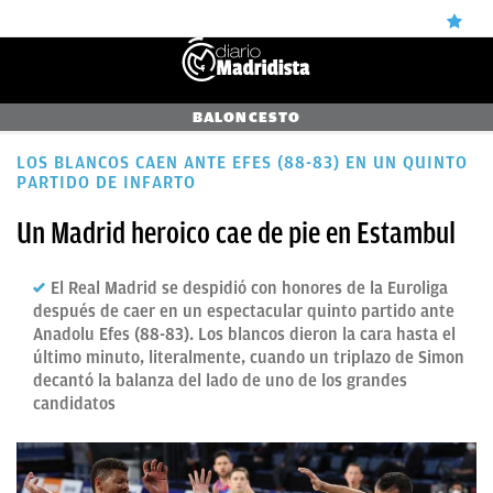
ÚLTIMAS
BALONCESTO
✕
Sigue a
OkDiario
en Google
Continuar
NOTICIAS
LOS BLANCOS CAEN ANTE EFES (88-83) EN UN QUINTO
PARTIDO DE INFARTO
REAL
Un Madrid heroico cae de pie en Estambul
MADRID
BALONCESTO
El Real Madrid se despidió con honores de la Euroliga
después de caer en un espectacular quinto partido ante
CANTERA
Anadolu Efes (88-83). Los blancos dieron la cara hasta el
último minuto, literalmente, cuando un triplazo de Simon
FICHAJES
decantó la balanza del lado de uno de los grandes
DIRECTO
candidatos
FEMENINO
PAPARAZZI