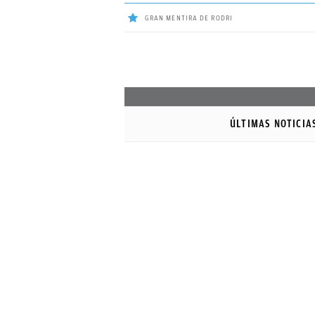
GRAN MENTIRA DE RODRI
ÚLTIMAS
NOTICIAS
ÚLTIMAS NOTICIA
REAL
MADRID
BALONCESTO
CANTERA
FICHAJES
DIRECTO
FEMENINO