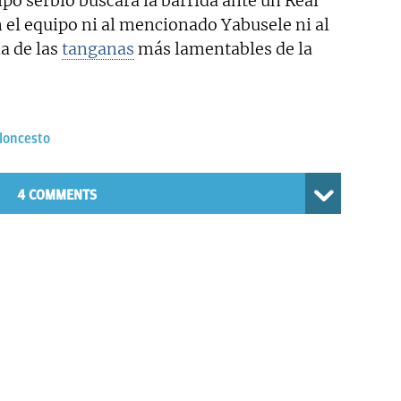
uipo serbio buscará la barrida ante un Real
el equipo ni al mencionado Yabusele ni al
a de las
tanganas
más lamentables de la
loncesto
4 COMMENTS