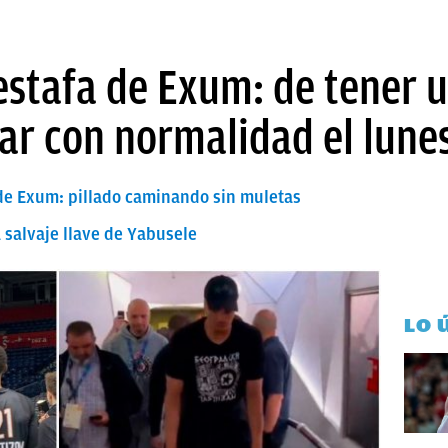
estafa de Exum: de tener u
ar con normalidad el lune
 de Exum: pillado caminando sin muletas
a salvaje llave de Yabusele
LO 