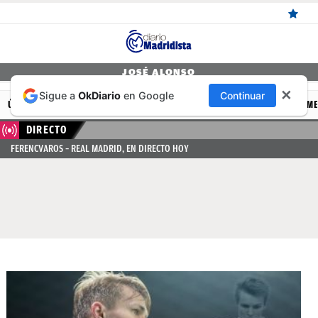
ÚLTIMAS
JOSÉ ALONSO
✕
Sigue a
OkDiario
en Google
Continuar
NOTICIAS
ÚLTIMAS NOTICIAS
REAL MADRID
BALONCESTO
CANTERA
FEM
REAL
DIRECTO
FERENCVAROS – REAL MADRID, EN DIRECTO HOY
MADRID
BALONCESTO
CANTERA
FICHAJES
DIRECTO
FEMENINO
PAPARAZZI