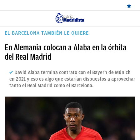
ÚLTIMAS
EL BARCELONA TAMBIÉN LE QUIERE
NOTICIAS
En Alemania colocan a Alaba en la órbita
REAL
del Real Madrid
MADRID
David Alaba termina contrato con el Bayern de Múnich
BALONCESTO
en 2021 y eso es algo que estarían dispuestos a aprovechar
tanto el Real Madrid como el Barcelona.
CANTERA
FICHAJES
DIRECTO
FEMENINO
PAPARAZZI