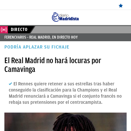
ÚLTIMAS
DIRECTO
FERENCVAROS – REAL MADRID, EN DIRECTO HOY
NOTICIAS
PODRÍA APLAZAR SU FICHAJE
REAL
El Real Madrid no hará locuras por
MADRID
Camavinga
BALONCESTO
El Rennes quiere retener a sus estrellas tras haber
CANTERA
conseguido la clasificación para la Champions y el Real
FICHAJES
Madrid renunciará a Camavinga si el conjunto francés no
rebaja sus pretensiones por el centrocampista.
DIRECTO
FEMENINO
PAPARAZZI