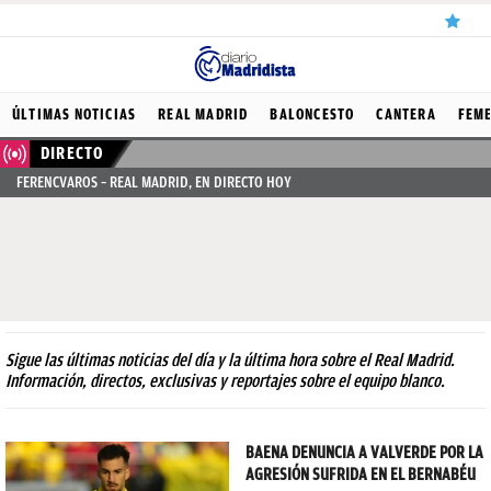
ÚLTIMAS
ÚLTIMAS NOTICIAS
REAL MADRID
BALONCESTO
CANTERA
FEM
NOTICIAS
DIRECTO
FERENCVAROS – REAL MADRID, EN DIRECTO HOY
REAL
MADRID
BALONCESTO
CANTERA
FICHAJES
Sigue las últimas noticias del día y la última hora sobre el Real Madrid.
Información, directos, exclusivas y reportajes sobre el equipo blanco.
DIRECTO
FEMENINO
BAENA DENUNCIA A VALVERDE POR LA
AGRESIÓN SUFRIDA EN EL BERNABÉU
PAPARAZZI