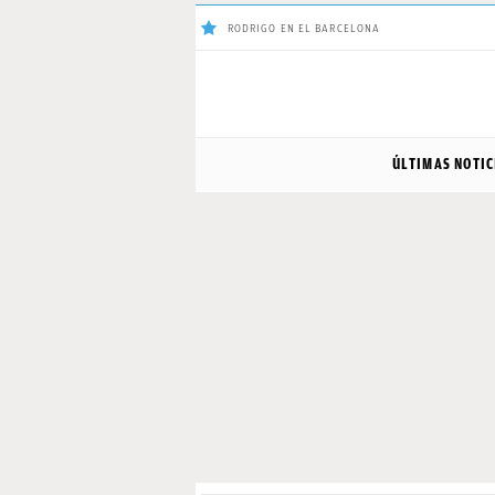
RODRIGO EN EL BARCELONA
ÚLTIMAS
ÚLTIMAS NOTIC
NOTICIAS
REAL
MADRID
BALONCESTO
CANTERA
FICHAJES
DIRECTO
FEMENINO