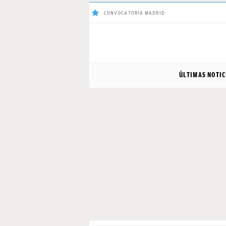
CONVOCATORIA MADRID
ÚLTIMAS
ÚLTIMAS NOTIC
NOTICIAS
REAL
MADRID
BALONCESTO
CANTERA
FICHAJES
DIRECTO
FEMENINO