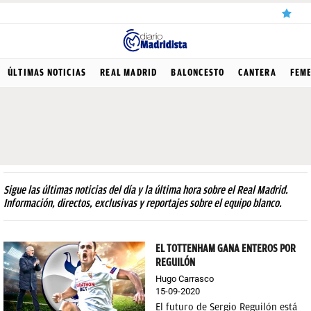
ÚLTIMAS
ÚLTIMAS NOTICIAS
REAL MADRID
BALONCESTO
CANTERA
FEM
NOTICIAS
REAL
MADRID
BALONCESTO
Sigue las últimas noticias del día y la última hora sobre el Real Madrid.
CANTERA
Información, directos, exclusivas y reportajes sobre el equipo blanco.
FICHAJES
EL TOTTENHAM GANA ENTEROS POR
DIRECTO
REGUILÓN
FEMENINO
Hugo Carrasco
15-09-2020
PAPARAZZI
El futuro de Sergio Reguilón está