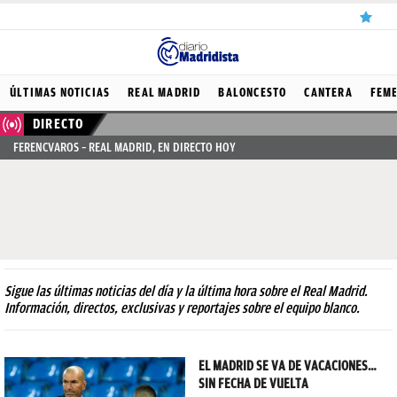
ÚLTIMAS
ÚLTIMAS NOTICIAS
REAL MADRID
BALONCESTO
CANTERA
FEM
NOTICIAS
DIRECTO
FERENCVAROS – REAL MADRID, EN DIRECTO HOY
REAL
MADRID
BALONCESTO
CANTERA
FICHAJES
Sigue las últimas noticias del día y la última hora sobre el Real Madrid.
Información, directos, exclusivas y reportajes sobre el equipo blanco.
DIRECTO
FEMENINO
EL MADRID SE VA DE VACACIONES…
SIN FECHA DE VUELTA
PAPARAZZI