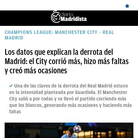
ÚLTIMAS
CHAMPIONS LEAGUE: MANCHESTER CITY - REAL
MADRID
NOTICIAS
Los datos que explican la derrota del
REAL
Madrid: el City corrió más, hizo más faltas
MADRID
y creó más ocasiones
BALONCESTO
Una de las claves de la derrota del Real Madrid estuvo
CANTERA
en la intensidad planteada por Guardiola. El Manchester
City salió a por todas y se llevó el partido corriendo más
FICHAJES
que los blancos, generando más ocasiones y haciendo más
faltas
DIRECTO
FEMENINO
PAPARAZZI