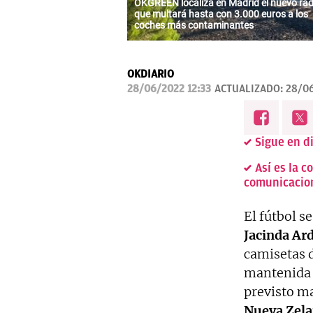
OKGREEN localiza en Madrid el nuevo ra
que multará hasta con 3.000 euros a los
coches más contaminantes
OKDIARIO
28/06/2022 12:33
ACTUALIZADO:
28/06
Sigue en d
Así es la 
comunicacio
El fútbol se
Jacinda Ar
camisetas d
mantenida 
previsto m
Nueva Zela