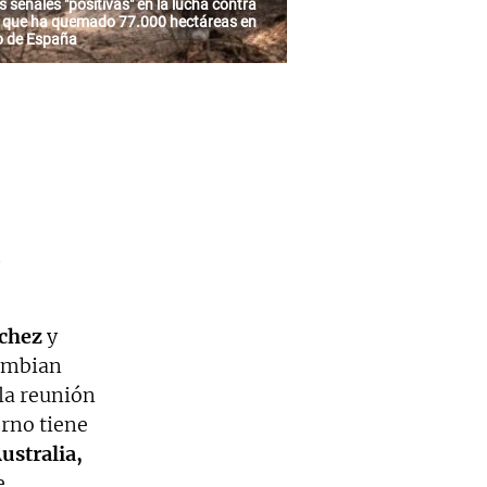
 señales "positivas" en la lucha contra
o que ha quemado 77.000 hectáreas en
ro de España
e
chez
y
cambian
 la reunión
rno tiene
ustralia,
e