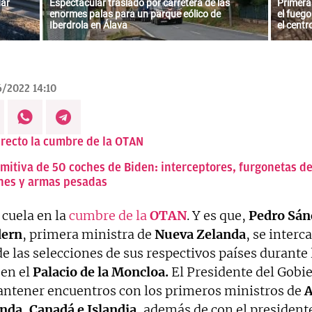
dar
Espectacular traslado por carretera de las
Primeras
enormes palas para un parque eólico de
el fueg
Iberdrola en Álava
el cent
/2022 14:10
irecto la cumbre de la OTAN
comitiva de 50 coches de Biden: interceptores, furgonetas d
nes y armas pesadas
 cuela en la
cumbre de la
OTAN
. Y es que,
Pedro Sán
dern
, primera ministra de
Nueva Zelanda
, se inter
e las selecciones de sus respectivos países durante
en el
Palacio de la Moncloa.
El Presidente del Gobie
antener encuentros con los primeros ministros de
A
nda, Canadá e Islandia
, además de con el president