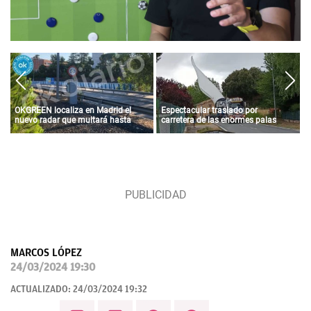
OKGREEN localiza en Madrid el
Espectacular traslado por
nuevo radar que multará hasta
carretera de las enormes palas
con 3.000 euros a los coches más
para un parque eólico de Iberdrola
contaminantes
en Álava
MARCOS LÓPEZ
24/03/2024 19:30
ACTUALIZADO:
24/03/2024 19:32