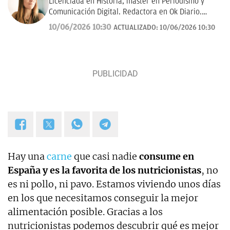
Licenciada en Historia, máster en Periodismo y
Comunicación Digital. Redactora en Ok Diario.
Cuento historias, soy amante de los astros, sigo a la
10/06/2026 10:30
ACTUALIZADO:
10/06/2026 10:30
luna, los TT de Twitter y las tendencias en moda.
Experta en noticias de consumo, lifestyle, recetas y
Lotería de Navidad.
Hay una
carne
que casi nadie
consume en
España y es la favorita de los nutricionistas
, no
es ni pollo, ni pavo. Estamos viviendo unos días
en los que necesitamos conseguir la mejor
alimentación posible. Gracias a los
nutricionistas podemos descubrir qué es mejor