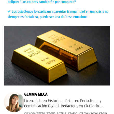
eclipse: "Los colores cambiarán por completo"
Los psicólogos lo explican: aparentar tranquilidad en una crisis no
siempre es fortaleza, puede ser una defensa emocional
GEMMA MECA
Licenciada en Historia, máster en Periodismo y
Comunicación Digital. Redactora en Ok Diario.
Cuento historias, soy amante de los astros, sigo a la
07/06/2026 17:30
ACTUALIZADO:
07/06/2026 17:30