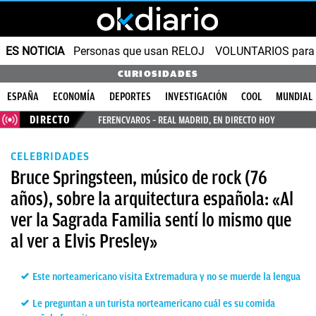
ES NOTICIA
Personas que usan RELOJ
VOLUNTARIOS para v
CURIOSIDADES
ESPAÑA
ECONOMÍA
DEPORTES
INVESTIGACIÓN
COOL
MUNDIAL
DIRECTO
FERENCVAROS – REAL MADRID, EN DIRECTO HOY
CELEBRIDADES
Bruce Springsteen, músico de rock (76
años), sobre la arquitectura española: «Al
ver la Sagrada Familia sentí lo mismo que
al ver a Elvis Presley»
Este norteamericano visita Extremadura y no se muerde la lengua
Le preguntan a un turista norteamericano cuál es su comida