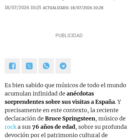
aplicada, tecnología y fenómenos sociales, con un enfoque
18/07/2026 10:25
ACTUALIZADO:
18/07/2026 10:28
divulgativo y orientado a explicar al lector cómo los grandes
temas de hoy impactan en su vida cotidiana.
Es bien sabido que músicos de todo el mundo
acumulan infinidad de
anécdotas
sorprendentes sobre sus visitas a España
. Y
precisamente en este contexto, la reciente
declaración de
Bruce Springsteen
, músico de
rock
a sus
76 años de edad
, sobre su profunda
devoción por el patrimonio cultural de