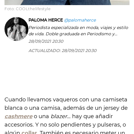
Foto: COOLthelifestyle
PALOMA HERCE
@palomaherce
Periodista especializada en moda, viajes y estilo
de vida. Doble graduada en Periodismo y
Publicidad y Relaciones Públicas por la
28/09/2021 20:30
Universidad CEU San Pablo, Máster COPE de
ACTUALIZADO:
28/09/2021 20:30
radio. Llevo más de 10 años escribiendo y
hablando sobre desfiles, tendencias,
restaurantes, viajes y hoteles. En definitiva, los
pequeños placeres de la vida. También he
trabajado en la sección de Internacional y en
agencias de comunicación. De pequeña
escribía poesía pero eso no cuenta. Mi leit
motiv en la profesión y en la vida es una frase
Cuando llevamos vaqueros con una camiseta
de Diana Vreeland: 'the eye has to travel'.
blanca o una camisa, además de un jersey de
cashmere
o una
blazer
… hay que añadir
accesorios. Y no solo pendientes y pulseras, o
algún
collar
. También es necesario meter un