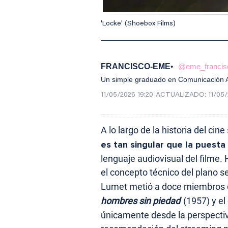
'Locke' (Shoebox Films)
FRANCISCO-EME
@eme_francis
Un simple graduado en Comunicación Au
11/05/2026 19:20
ACTUALIZADO:
11/05/
A lo largo de la historia del cin
es tan singular que la puesta
lenguaje audiovisual del filme.
el concepto técnico del plano 
Lumet metió a doce miembros d
hombres sin piedad
(1957) y el
únicamente desde la perspecti