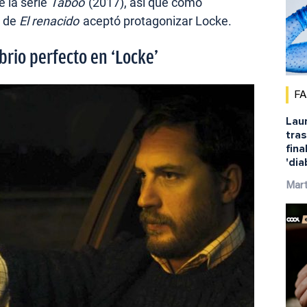
e la serie
Taboo
(2017), así que como
r de
El renacido
aceptó protagonizar Locke.
brio perfecto en ‘Locke’
F
Laur
tras
fina
'dia
Mar