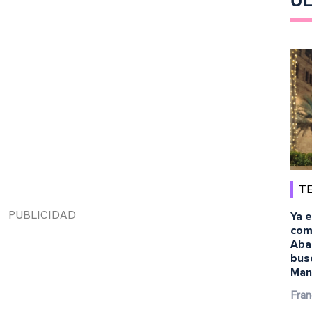
ÚL
TE
Ya e
com
Abai
busc
Man 
Fran