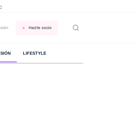
ani García
Infancia AMANCIO ORTEGA
FRASES que decimos en los BAR
esión
Hazte socio
ISIÓN
LIFESTYLE