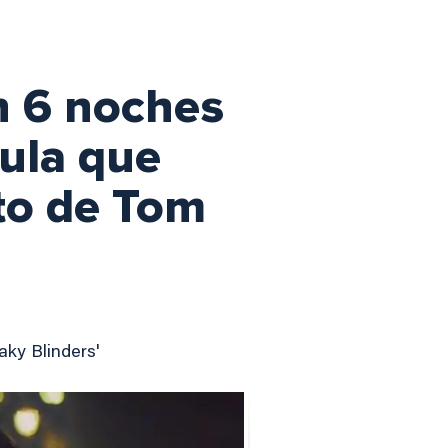
n 6 noches
cula que
to de Tom
aky Blinders'