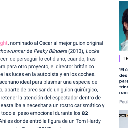
ght
,
nominado al Oscar al mejor guion original
showrunner
de
Peaky Blinders
(2013),
Locke
cen de perseguir lo cotidiano, cuando, tras
TE
a para otro proyecto, el director británico
'El 
e las luces en la autopista y en los coches.
dest
para
escenario ideal para plasmar una especie de
tri
ro, aparte de precisar de un guion quirúrgico,
rom
retener la atención del espectador dentro de
Paul
neasta iba a necesitar a un rostro carismático y
 todo el peso emocional durante los
82
 Ahí es donde entró la figura de un Tom Hardy