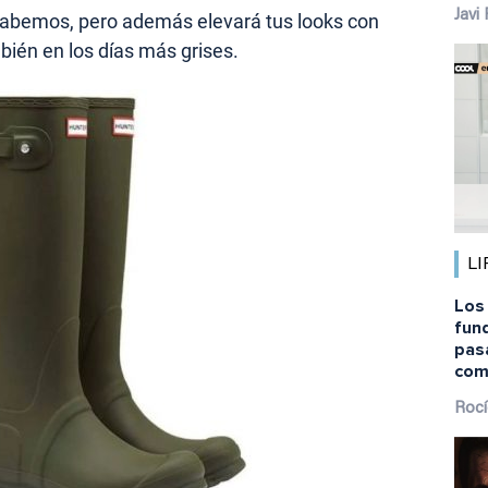
Javi
lo sabemos, pero además elevará tus looks con
bién en los días más grises.
LI
Los
fund
pas
com
Rocí