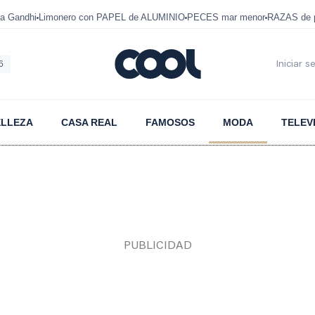
a Gandhi
Limonero con PAPEL de ALUMINIO
PECES mar menor
RAZAS de p
6
Iniciar s
ELLEZA
CASA REAL
FAMOSOS
MODA
TELEV