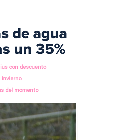
tas de agua
as un 35%
arius con descuento
 invierno
das del momento