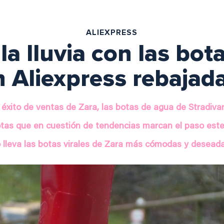
ALIEXPRESS
la lluvia con las bo
n Aliexpress rebajad
l éxito de ventas de Zara, las botas de agua de Stradiv
tas que en cuestión de tendencias marcan el paso este
 lleva las botas virales de Zara más cómodas y desea