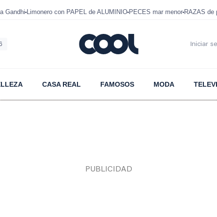
a Gandhi
Limonero con PAPEL de ALUMINIO
PECES mar menor
RAZAS de p
6
Iniciar s
ELLEZA
CASA REAL
FAMOSOS
MODA
TELEV