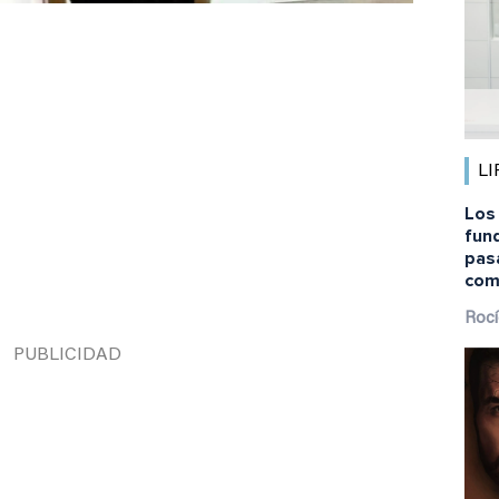
LI
Los
fund
pas
com
Rocí