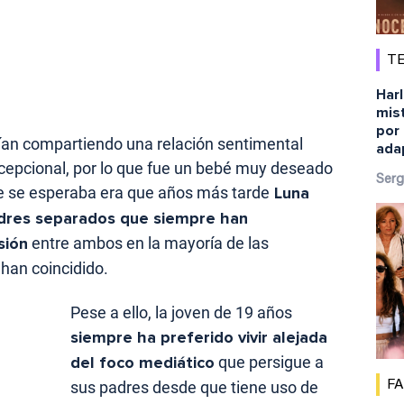
TE
Harl
mist
por 
ían compartiendo una relación sentimental
ada
xcepcional, por lo que fue un bebé muy deseado
Serg
die se esperaba era que años más tarde
Luna
adres separados que siempre han
sión
entre ambos en la mayoría de las
 han coincidido.
Pese a ello, la joven de 19 años
siempre ha preferido vivir alejada
del foco mediático
que persigue a
sus padres desde que tiene uso de
F