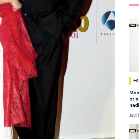
F
Mont
pri
nadi
Javi