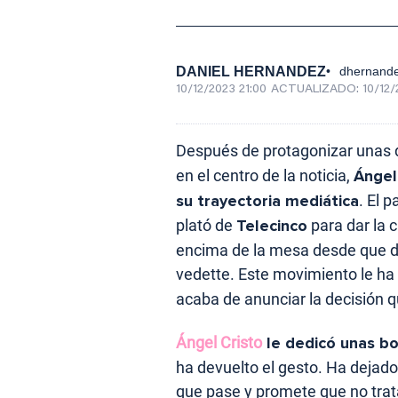
DANIEL HERNANDEZ
dhernand
10/12/2023 21:00
ACTUALIZADO:
10/12/
Después de protagonizar unas 
en el centro de la noticia,
Ángel
su trayectoria mediática
. El 
plató de
Telecinco
para dar la 
encima de la mesa desde que dec
vedette. Este movimiento le h
acaba de anunciar la decisión 
Ángel Cristo
le dedicó unas bo
ha devuelto el gesto. Ha dejado
que pase y promete que no trat