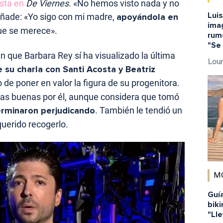
ista en
De Viernes
. «No hemos visto nada y no
Lui
 añade: «Yo sigo con mi madre,
apoyándola en
imag
que se merece».
rum
"Se 
 que Barbara Rey sí ha visualizado la última
Lour
 su charla con Santi Acosta y Beatriz
de poner en valor la figura de su progenitora.
as buenas por él, aunque considera que tomó
erminaron perjudicando
. También le tendió un
querido recogerlo.
M
Guía
biki
"Lle