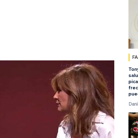
F
Ton
salu
pic
fre
pue
Dani