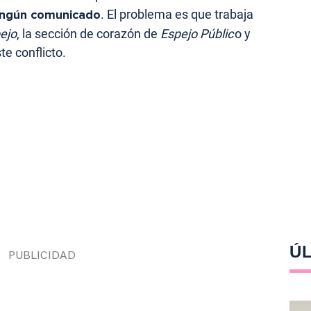
ningún comunicado
. El problema es que trabaja
ejo
, la sección de corazón de
Espejo Públic
o y
te conflicto.
ÚL