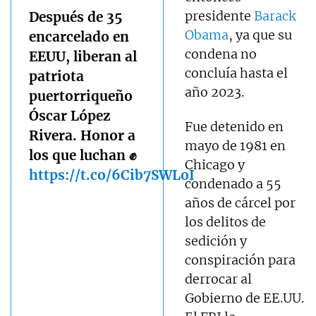
presidente
Barack
Después de 35
Obama
, ya que su
encarcelado en
condena no
EEUU, liberan al
concluía hasta el
patriota
año 2023.
puertorriqueño
Óscar López
Fue detenido en
Rivera. Honor a
mayo de 1981 en
los que luchan ✊️
Chicago y
https://t.co/6Cib7SWLoI
condenado a 55
años de cárcel por
los delitos de
sedición y
conspiración para
derrocar al
Gobierno de EE.UU.