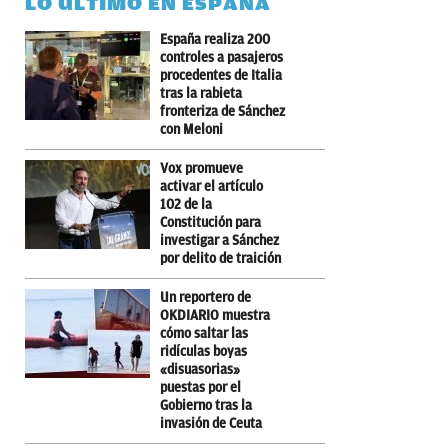
LO ÚLTIMO EN ESPAÑA
España realiza 200
controles a pasajeros
procedentes de Italia
tras la rabieta
fronteriza de Sánchez
con Meloni
Vox promueve
activar el artículo
102 de la
Constitución para
investigar a Sánchez
por delito de traición
Un reportero de
OKDIARIO muestra
cómo saltar las
ridículas boyas
«disuasorias»
puestas por el
Gobierno tras la
invasión de Ceuta