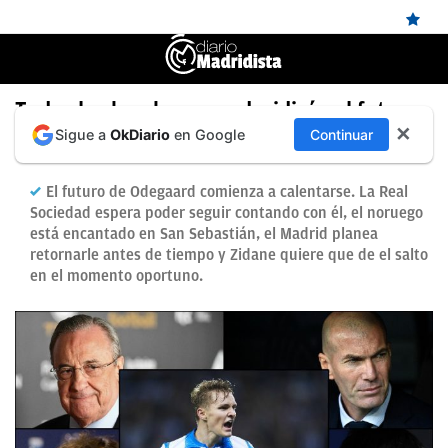
ÚLTIMAS
Todos los hombres que decidirán el futuro
✕
Sigue a
OkDiario
en Google
Continuar
de Odegaard
NOTICIAS
REAL
El futuro de Odegaard comienza a calentarse. La Real
MADRID
Sociedad espera poder seguir contando con él, el noruego
está encantado en San Sebastián, el Madrid planea
BALONCESTO
retornarle antes de tiempo y Zidane quiere que de el salto
en el momento oportuno.
CANTERA
FICHAJES
DIRECTO
FEMENINO
PAPARAZZI