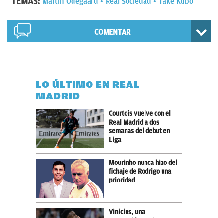
TEMAS:
Martin Odegaard
Real Sociedad
Take Kubo
COMENTAR
LO ÚLTIMO EN REAL
MADRID
Courtois vuelve con el
Real Madrid a dos
semanas del debut en
Liga
Mourinho nunca hizo del
fichaje de Rodrigo una
prioridad
Vinicius, una