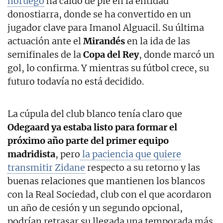
noruego
ha caído de pie en la entidad
donostiarra, donde se ha convertido en un
jugador clave para Imanol Alguacil. Su última
actuación ante el
Mirandés
en la ida de las
semifinales de la
Copa del Rey
, donde marcó un
gol, lo confirma. Y mientras su fútbol crece, su
futuro todavía no está decidido.
La cúpula del club blanco tenía claro que
Odegaard ya estaba listo para formar el
próximo año parte del primer equipo
madridista
, pero
la paciencia que quiere
transmitir Zidane
respecto a su retorno y las
buenas relaciones que mantienen los blancos
con la Real Sociedad, club con el que acordaron
un año de cesión y un segundo opcional,
podrían retrasar su llegada una temporada más.