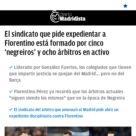
ÚLTIMAS
El sindicato que pide expedientar a
✕
Sigue a
OkDiario
en Google
Continuar
Florentino está formado por cinco
NOTICIAS
‘negreiros’ y ocho árbitros en activo
REAL
MADRID
Liderado por González Fuertes, los colegiados que tienen
que impartir justicia se quejan del Madrid... pero no del
BALONCESTO
Barça
CANTERA
Florentino Pérez ya recordó que los árbitros actuales
"siguen siendo los mismos" que en la época de Negreira
FICHAJES
El sindicato del árbitro que amenazó al Madrid pide abrir un
DIRECTO
expediente disciplinario contra Florentino
FEMENINO
PAPARAZZI