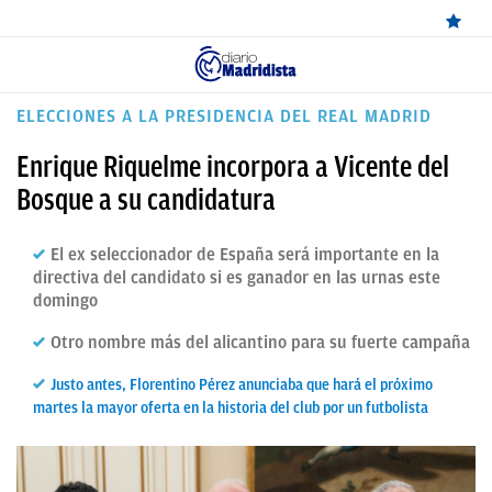
ÚLTIMAS
ELECCIONES A LA PRESIDENCIA DEL REAL MADRID
✕
Sigue a
OkDiario
en Google
Continuar
NOTICIAS
Enrique Riquelme incorpora a Vicente del
REAL
Bosque a su candidatura
MADRID
El ex seleccionador de España será importante en la
BALONCESTO
directiva del candidato si es ganador en las urnas este
domingo
CANTERA
Otro nombre más del alicantino para su fuerte campaña
FICHAJES
Justo antes, Florentino Pérez anunciaba que hará el próximo
DIRECTO
martes la mayor oferta en la historia del club por un futbolista
FEMENINO
PAPARAZZI