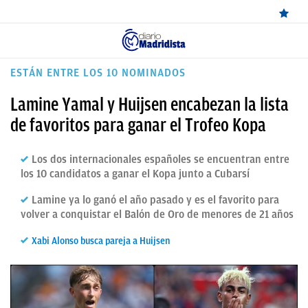
ÚLTIMAS
ESTÁN ENTRE LOS 10 NOMINADOS
NOTICIAS
Lamine Yamal y Huijsen encabezan la lista
REAL
de favoritos para ganar el Trofeo Kopa
MADRID
Los dos internacionales españoles se encuentran entre
BALONCESTO
los 10 candidatos a ganar el Kopa junto a Cubarsí
CANTERA
Lamine ya lo ganó el año pasado y es el favorito para
volver a conquistar el Balón de Oro de menores de 21 años
FICHAJES
Xabi Alonso busca pareja a Huijsen
DIRECTO
FEMENINO
PAPARAZZI