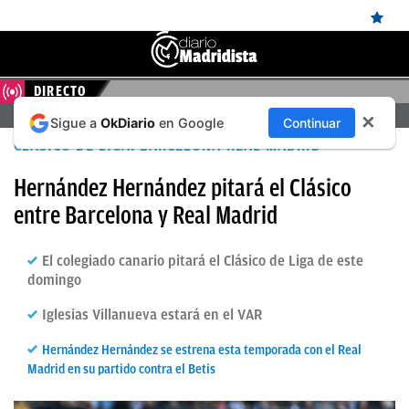
DIRECTO
ÚLTIMAS
FERENCVAROS – REAL MADRID, EN DIRECTO HOY
✕
Sigue a
OkDiario
en Google
Continuar
NOTICIAS
CLÁSICO DE LIGA: BARCELONA-REAL MADRID
REAL
Hernández Hernández pitará el Clásico
MADRID
entre Barcelona y Real Madrid
BALONCESTO
El colegiado canario pitará el Clásico de Liga de este
CANTERA
domingo
FICHAJES
Iglesias Villanueva estará en el VAR
DIRECTO
Hernández Hernández se estrena esta temporada con el Real
FEMENINO
Madrid en su partido contra el Betis
PAPARAZZI