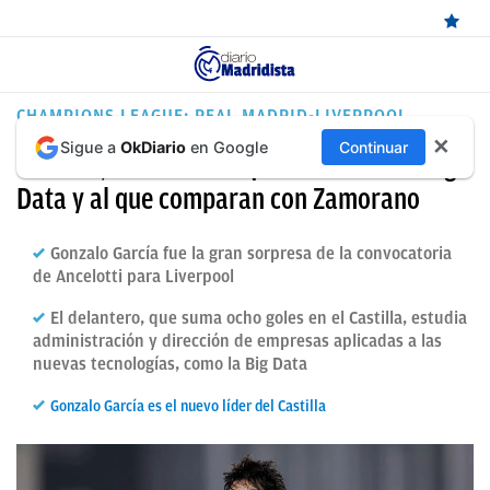
ÚLTIMAS
CHAMPIONS LEAGUE: REAL MADRID-LIVERPOOL
✕
Sigue a
OkDiario
en Google
Continuar
NOTICIAS
Gonzalo, el delantero que sueña con la Big
REAL
Data y al que comparan con Zamorano
MADRID
Gonzalo García fue la gran sorpresa de la convocatoria
BALONCESTO
de Ancelotti para Liverpool
CANTERA
El delantero, que suma ocho goles en el Castilla, estudia
administración y dirección de empresas aplicadas a las
FICHAJES
nuevas tecnologías, como la Big Data
DIRECTO
Gonzalo García es el nuevo líder del Castilla
FEMENINO
PAPARAZZI