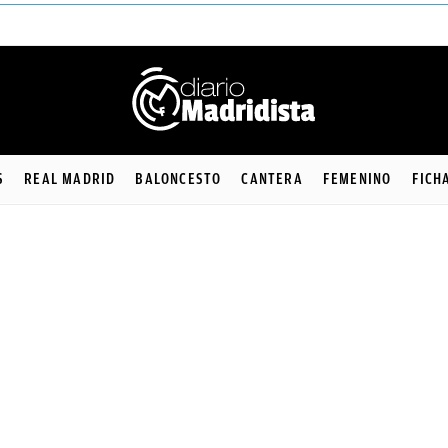
S
REAL MADRID
BALONCESTO
CANTERA
FEMENINO
FICH