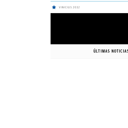
VINICIUS 2032
ÚLTIMAS
Sigue a
OkDiario
en Google
NOTICIAS
ÚLTIMAS NOTICIA
REAL
MADRID
BALONCESTO
CANTERA
FICHAJES
DIRECTO
FEMENINO