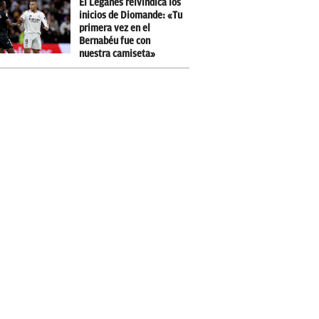
El Leganés reivindica los
inicios de Diomande: «Tu
primera vez en el
Bernabéu fue con
nuestra camiseta»