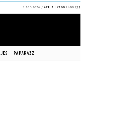
6 AGO 2026
ACTUALIZADO
21:09
CET
✕
Continuar
AJES
PAPARAZZI