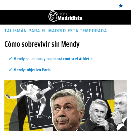
ÚLTIMAS
TALISMÁN PARA EL MADRID ESTA TEMPORADA
NOTICIAS
Cómo sobrevivir sin Mendy
REAL
Mendy se lesiona y no estará contra el Athletic
MADRID
Mendy: objetivo París
BALONCESTO
CANTERA
FICHAJES
DIRECTO
FEMENINO
PAPARAZZI