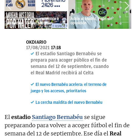
OKDIARIO
Florentino manda un mensaje a
Adiós al Madrid, Pedri sin
los socios: "El Real Madrid
oposición
siempre fue vuestro y siempre lo
será"
OKDIARIO
17/08/2021
17:18
El estadio Santiago Bernabéu se
prepara para acoger público el fin de
semana del 12 de septiembre, cuando
el Real Madrid recibirá al Celta
El nuevo Bernabéu acelera: el terreno de
juego y los accesos, prioritarios
La cercha maldita del nuevo Bernabéu
El
estadio
Santiago Bernabéu
se sigue
preparando para volver a acoger fútbol el fin de
semana del 12 de septiembre. Ese día el
Real