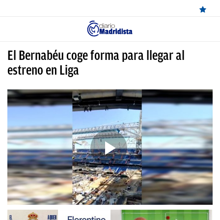
ÚLTIMAS
El Bernabéu coge forma para llegar al
NOTICIAS
estreno en Liga
REAL
MADRID
BALONCESTO
CANTERA
FICHAJES
DIRECTO
FEMENINO
PAPARAZZI