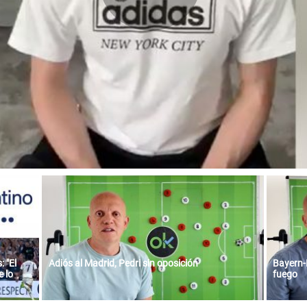
 "El
Adiós al Madrid, Pedri sin oposición
Bayern-
 lo
fuego