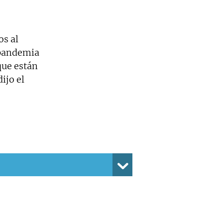
os al
 pandemia
que están
ijo el