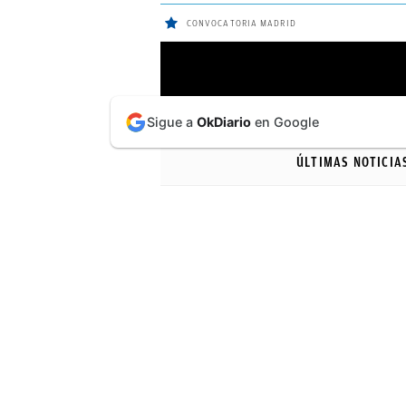
CONVOCATORIA MADRID
ÚLTIMAS
Sigue a
OkDiario
en Google
NOTICIAS
ÚLTIMAS NOTICIA
REAL
MADRID
BALONCESTO
CANTERA
FICHAJES
DIRECTO
FEMENINO