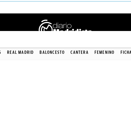
S
REAL MADRID
BALONCESTO
CANTERA
FEMENINO
FICH