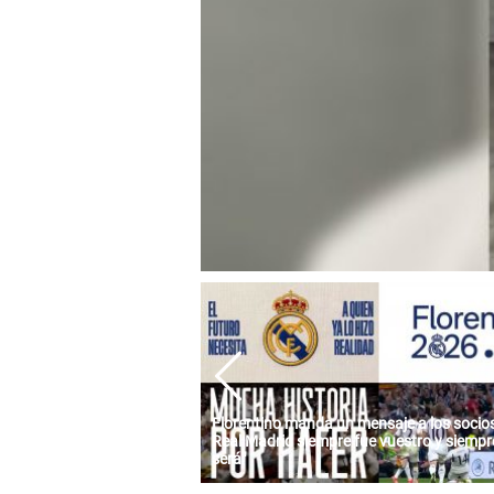
Florentino manda un mensaje a los socios:
Real Madrid siempre fue vuestro y siempre
será"