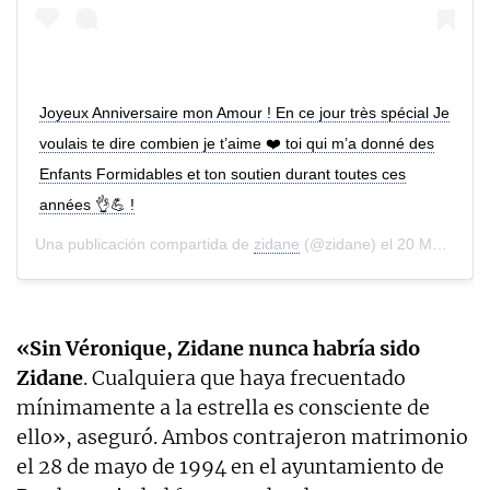
Joyeux Anniversaire mon Amour ! En ce jour très spécial Je
voulais te dire combien je t’aime ❤️ toi qui m’a donné des
Enfants Formidables et ton soutien durant toutes ces
années 👌💪 !
Una publicación compartida de
zidane
(@zidane) el
20 Mar, 2020 a las 8:28 PDT
«Sin Véronique, Zidane nunca habría sido
Zidane
. Cualquiera que haya frecuentado
mínimamente a la estrella es consciente de
ello», aseguró. Ambos contrajeron matrimonio
el 28 de mayo de 1994 en el ayuntamiento de