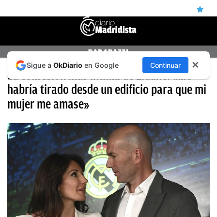
ÚLTIMAS
PAPARAZZI
✕
Sigue a
OkDiario
en Google
Continuar
NOTICIAS
La confesión más íntima de Zidane: «Me
REAL
habría tirado desde un edificio para que mi
mujer me amase»
MADRID
BALONCESTO
CANTERA
FICHAJES
DIRECTO
FEMENINO
PAPARAZZI