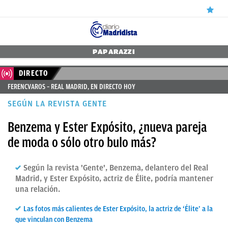
ÚLTIMAS
PAPARAZZI
NOTICIAS
DIRECTO
FERENCVAROS – REAL MADRID, EN DIRECTO HOY
REAL
SEGÚN LA REVISTA GENTE
MADRID
Benzema y Ester Expósito, ¿nueva pareja
BALONCESTO
de moda o sólo otro bulo más?
CANTERA
FICHAJES
Según la revista 'Gente', Benzema, delantero del Real
Madrid, y Ester Expósito, actriz de Élite, podría mantener
DIRECTO
una relación.
FEMENINO
Las fotos más calientes de Ester Expósito, la actriz de ‘Élite’ a la
que vinculan con Benzema
PAPARAZZI