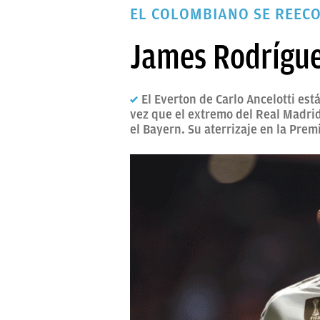
EL COLOMBIANO SE REECO
PAPARAZZI
OKDIARIO
James Rodrígue
El Everton de Carlo Ancelotti es
vez que el extremo del Real Madrid 
el Bayern. Su aterrizaje en la Prem