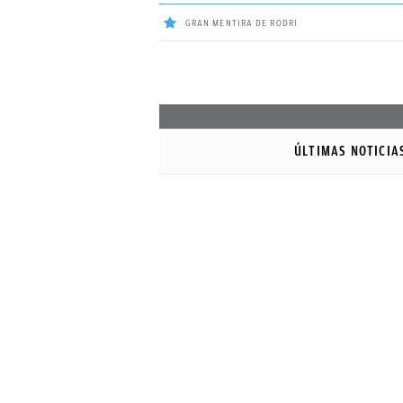
GRAN MENTIRA DE RODRI
ÚLTIMAS
NOTICIAS
ÚLTIMAS NOTICIA
REAL
MADRID
BALONCESTO
CANTERA
FICHAJES
DIRECTO
FEMENINO