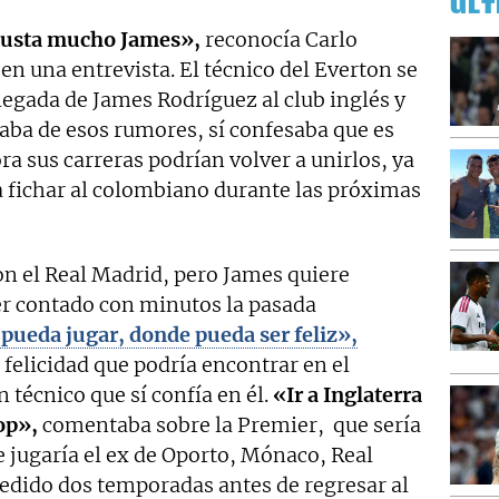
ÚLT
gusta mucho James»,
reconocía Carlo
en una entrevista. El técnico del Everton se
legada de James Rodríguez al club inglés y
aba de esos rumores, sí confesaba que es
ra sus carreras podrían volver a unirlos, ya
a fichar al colombiano durante las próximas
on el Real Madrid, pero James quiere
r contado con minutos la pasada
pueda jugar, donde pueda ser feliz»,
felicidad que podría encontrar en el
 técnico que sí confía en él.
«Ir a Inglaterra
op»,
comentaba sobre la Premier, que sería
ue jugaría el ex de Oporto, Mónaco, Real
edido dos temporadas antes de regresar al