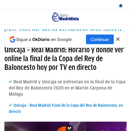
ÚLTIMAS
FINAL COPA DEL REY DE BALONCESTO 2020: UNICAJA -
REAL MADRID
✕
Sigue a
OkDiario
en Google
Continuar
NOTICIAS
Unicaja – Real Madrid: Horario y dónde ver
REAL
online la final de la Copa del Rey de
MADRID
Baloncesto hoy por TV en directo
BALONCESTO
Real Madrid y Unicaja se enfrentan en la final de la Copa
CANTERA
del Rey de Baloncesto 2020 en el Martín Carpena de
Málaga
FICHAJES
Unicaja - Real Madrid: Final de la Copa del Rey de Baloncesto, en
DIRECTO
directo
FEMENINO
PAPARAZZI